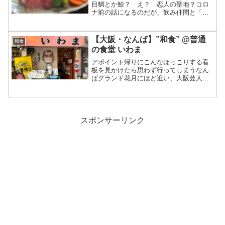
目鯛とか鯨？ え？ 恋人の聖地？コロ
ナ前の話になるのだが、飲み仲間と「金
目鯛食いたくね？」ということで、ふと
思い立って高知は室戸に訪れた。関西に
来てまだ数年の私は、高知の観光スポッ
【大阪・なんば】”和食” @普通
和食
ト「室戸岬」にも行った...
の食堂 いわま
アポイント帰りにこんなほっこりする看
板を見かけたら思わず行ってしまうなん
ばグランド花月にほど近い、大阪芸人も
通う知る人ぞ知る名店ここまで店主のキ
ャラと趣向を前面に出した食堂も珍し
い。さすが大阪！というのが、３年程前
に「普通の食堂 いわま」に...
スポンサーリンク