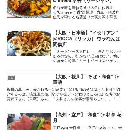
Chinese 李香（リーシャン）
名店が軒を連ねる通りの角に位置す
る"Chinese 李香"西長堀・九条・阿波座
住民が噂する名店通りの実力派中華長堀
通りの木津川寄り、玉造橋の信号近辺に
は名店が連なる通りがあるのをご存知だ
ろうか。この近辺に住む友人・知人とは
【大阪・日本橋】”イタリアン”
イタリアン
「この通りって名店...
@RICCA（リッカ） ウラなんば
間借店
「ミートソース専門店」。そんなお店が
あるのなら、行かない理由はない。幼少
の頃から冷凍のミートソーススパゲッテ
ィをことあるごとに与えられ、否応なく
好物になっている。偶然見つけたミート
ソース専門店のそれは、やっぱり別格だ
【大阪・桜川】”そば・和食” @
そば
った！？
重蔵
桜川の地元民に愛される十割蕎麦も頂ける街のそば屋さん本日ご紹
介するのは、浪速区の桜川駅から徒歩５分程のところにある街のお
蕎麦屋さん【重蔵】さん。「女将さんの接客が素晴らしい」、「十
割蕎麦が食べられる」、「夜は飲めてお酒持ち込みOK」など、興...
【高知・室戸】”和食” @ 料亭 花
和食
月
室戸名物 金目鯛！！室戸の名物って、金