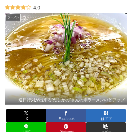
4.0
ラーメン
連日行列が出来る"だしかの"さんの潮ラーメンのどアップ
X
Facebook
はてブ