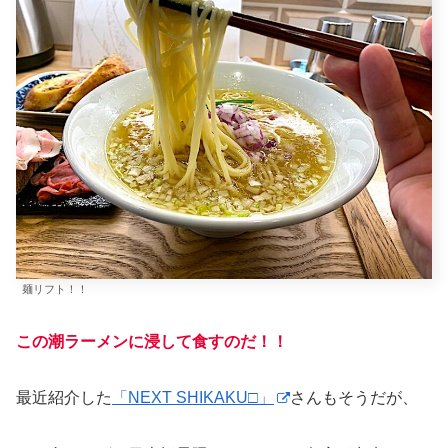
麺リフト！！
この潮ラーメンに浸して食すのだ！！
最近紹介した
「NEXT SHIKAKU□」
さんもそうだが、