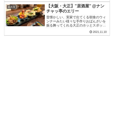
どちらかというと若者の街のイメージ。
【大阪・大正】”居酒屋” @ナン
居酒屋
東京で言うところの「渋谷...
チャッ亭のエリー
昔懐かしい、実家で出てくる朝食のウィ
ンナーみたい様々な手作りおばんざいを
振る舞ってくれる大正のホッとスポット
ここへ来るといつも癒される。若女将？
2021.11.10
というか若い女性オーナー店長さんのエ
リーさんの笑顔とキャラと優しさと料理
の美味さが素晴らしすぎる...