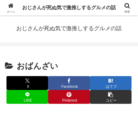
仕事と食べ歩きが趣味の大阪で働くアラフォーおじさんが「関西」で実際食べ
おじさんが死ぬ気で激推しするグルメの話
て唸ったお店の備忘録
ホーム
検索
おじさんが死ぬ気で激推しするグルメの話
おばんざい
X
Facebook
はてブ
LINE
Pinterest
コピー