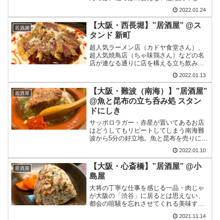
酒にベストマッチな肴に出会える。冗談
2022.01.24
ではなく、これを食べたら衝撃が走るこ
と間違いない。そのメニューとは、、、
【大阪・西長堀】”居酒屋” @ス
居酒屋
タンド 新町
超人気ラーメン店（カドヤ食堂さん）、
超人気焼鳥店（ちゃ味鶏さん）などの名
店が連なる通りに店を構える立ち飲み屋
さん。それが「スタンド新町」さんであ
2022.01.13
る。料理は立ち飲み屋さんのクオリティ
を遥かに超えている。プロの狩人さんが
【大阪・難波（南海）】”居酒屋”
居酒屋
狩った鹿の料理も・・・
@魚と昆布の立ち呑み処 スタン
ドにしき
サッポロラガー・赤星が置いてあるお店
はどうしてもリピートしてしまう南海難
波から5分の好立地。魚と昆布を売りにし
た人気の立ち呑みに連れて行って貰った
2022.01.10
このエリアには、裏なんばも近く、それ
こそ立ち飲みスポットは名店含めたくさ
【大阪・心斎橋】”居酒屋” @小
居酒屋
んある。「丑寅」さん、...
島屋
大将の丁寧な仕事を感じる一品・肉じゃ
が大阪の「渋谷」に居るとは思えない、
都会の喧騒を忘れさせてくれる美味すぎ
る家庭的な料理でほっこり心斎橋と言え
2021.11.14
ば大阪随一のオシャレな繁華街。しかも