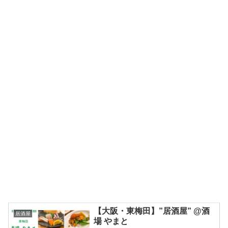
【大阪・東梅田】”居酒屋” @酒
居酒屋
場 やまと