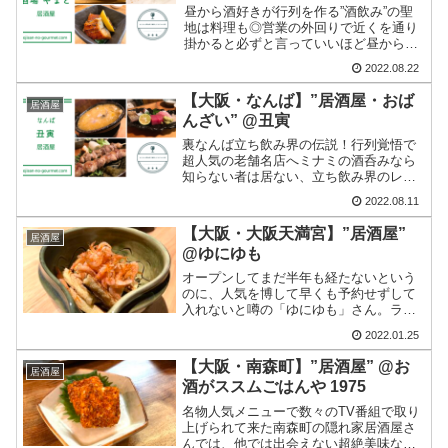
昼から酒好きが行列を作る”酒飲み”の聖
地は料理も◎営業の外回りで近くを通り
掛かると必ずと言っていいほど昼から行
列が出来ていて、以前から気になってい
2022.08.22
た【酒場 やまと】さんにようやく初チャ
レンジ出来た。場所は東梅田駅が最寄
【大阪・なんば】”居酒屋・おば
居酒屋
り。駅から地下道でその...
んざい” @丑寅
裏なんば立ち飲み界の伝説！行列覚悟で
超人気の老舗名店へミナミの酒呑みなら
知らない者は居ない、立ち飲み界のレジ
ェンドの一角【丑寅】さんに久しぶりに
2022.08.11
行って来たら、やっぱりレジェンドだっ
たという話。裏なんばにはいくつも列を
【大阪・大阪天満宮】”居酒屋”
居酒屋
成すお店がひしめき合って...
@ゆにゆも
オープンしてまだ半年も経たないという
のに、人気を博して早くも予約せずして
入れないと噂の「ゆにゆも」さん。ラフ
なアメカジに身を包んだ店主さんと思し
2022.01.25
き若きイケメンが調理を担っているが、
そのビジュアルとは裏腹の美味しい料理
【大阪・南森町】”居酒屋” @お
居酒屋
と所々にこだわりを、、、
酒がススムごはんや 1975
名物人気メニューで数々のTV番組で取り
上げられて来た南森町の隠れ家居酒屋さ
んでは、他では出会えない超絶美味なお