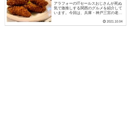
アラフォーのITセールスおじさんが死ぬ
気で激推しする関西のグルメを紹介して
います。今回は、兵庫・神戸三宮の老舗
洋食名店「欧風料理 もん」さんに赴き、
2021.10.04
名物の とんかつ定食 を食べて来たよ。
食べログの2020年百名店にも選出されて
いるその味はいかに!?