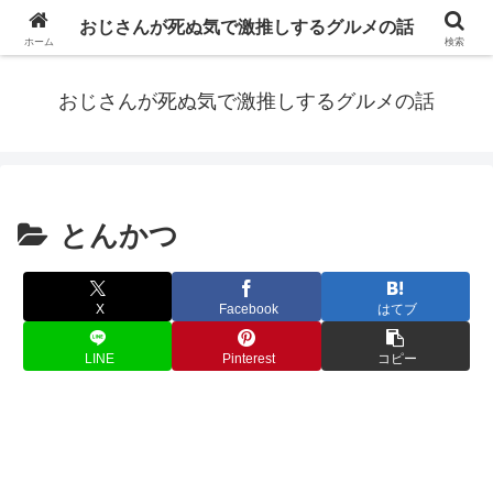
仕事と食べ歩きが趣味の大阪で働くアラフォーおじさんが「関西」で実際食べ
おじさんが死ぬ気で激推しするグルメの話
て唸ったお店の備忘録
ホーム
検索
おじさんが死ぬ気で激推しするグルメの話
とんかつ
X
Facebook
はてブ
LINE
Pinterest
コピー